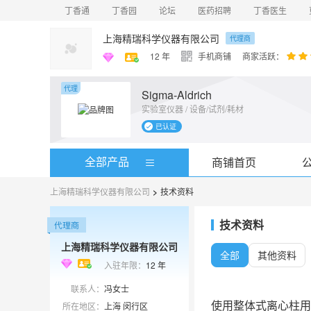
丁香通
丁香园
论坛
医药招聘
丁香医生
上海精瑞科学仪器有限公司
代理商
12
年
手机商铺
商家活跃：
代理
Sigma-Aldrich
实验室仪器 / 设备/试剂/耗材
已认证
全部产品
商铺首页
上海精瑞科学仪器有限公司
>
技术资料
技术资料
上海精瑞科学仪器有限公司
全部
其他资料
入驻年限：
12
年
联系人：
冯女士
使用整体式离心柱用
所在地区：
上海 闵行区