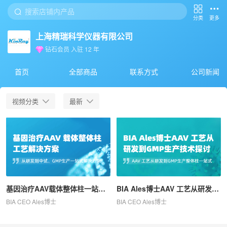
分类
更多
上海精瑞科学仪器有限公司
钻石会员
入驻
12
年
首页
全部商品
联系方式
公司新闻
视频分类
最新
基因治疗AAV载体整体柱一站式解决方案
BIA Ales博士AAV 工艺从研发到GMP生产技术探讨
BIA CEO Ales博士
BIA CEO Ales博士